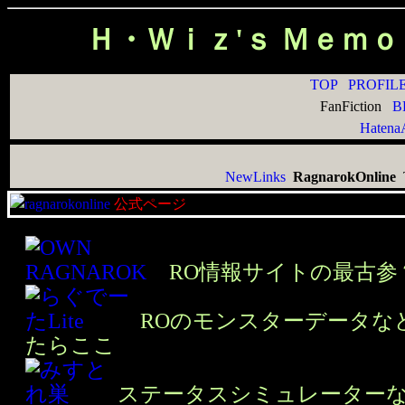
Ｈ・Ｗｉｚ'ｓ Ｍｅｍ
TOP PROFI
FanFiction
B
Hatena
NewLinks
RagnarokOnline
公式ページ
RO情報サイトの最古参
ROのモンスターデータな
たらここ
ステータスシミュレーター